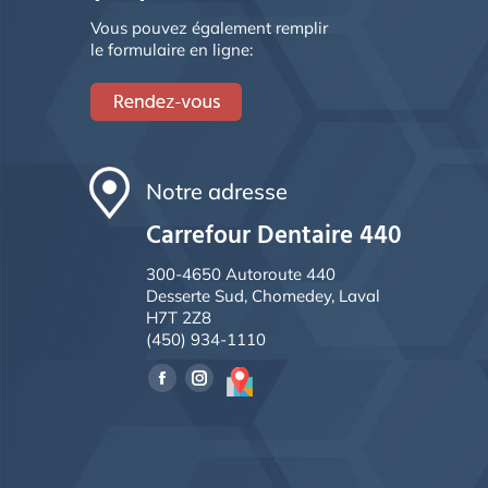
Vous pouvez également remplir
le formulaire en ligne:
Notre adresse
Carrefour Dentaire 440
300-4650 Autoroute 440
Desserte Sud, Chomedey, Laval
H7T 2Z8
(450) 934-1110
Facebook
Instagram
page
page
opens
opens
in
in