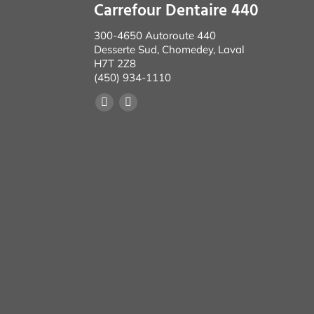
Carrefour Dentaire 440
300-4650 Autoroute 440
Desserte Sud, Chomedey, Laval
H7T 2Z8
(450) 934-1110
Facebook
Instagram
page
page
opens
opens
in
in
new
new
window
window